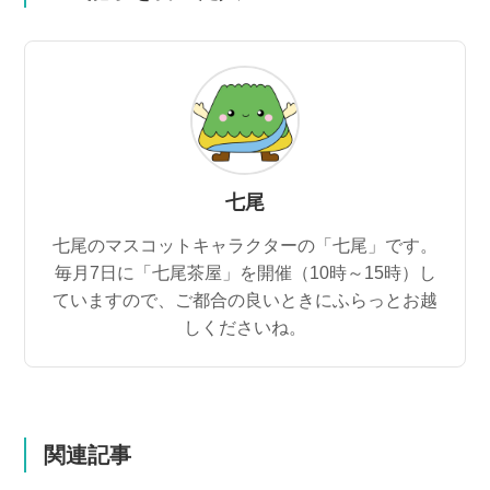
七尾
七尾のマスコットキャラクターの「七尾」です。
毎月7日に「七尾茶屋」を開催（10時～15時）し
ていますので、ご都合の良いときにふらっとお越
しくださいね。
関連記事